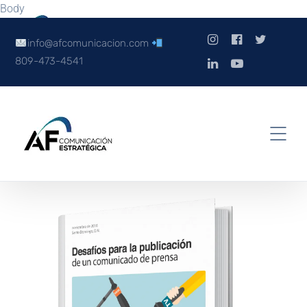
Body
info@afcomunicacion.com
809-473-4541