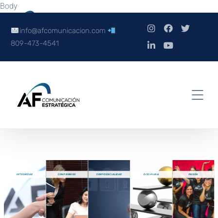
Body
info@afcomunicacion.com
809-473-4541
INTEGRIDAD
COMPROMISO
CONFIDENCIALIDAD
DISCIPLINA
PASIÓN