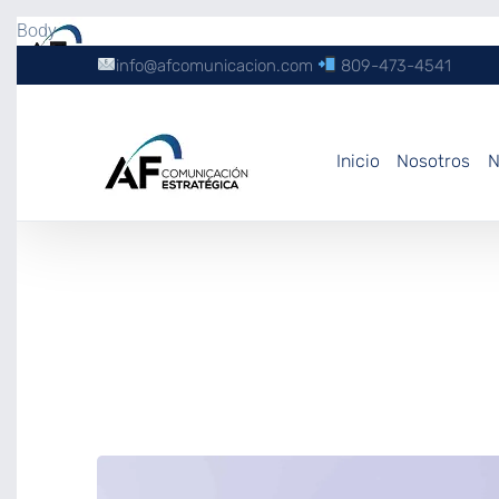
Body
info@afcomunicacion.com
809-473-4541
Inicio
Nosotros
N