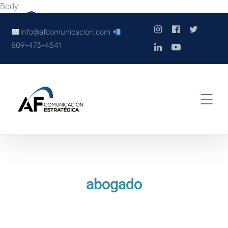
Body
info@afcomunicacion.com
809-473-4541
abogado