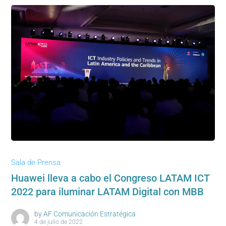
Sala de Prensa
Huawei lleva a cabo el Congreso LATAM ICT
2022 para iluminar LATAM Digital con MBB
by
AF Comunicación Estratégica
4 de julio de 2022