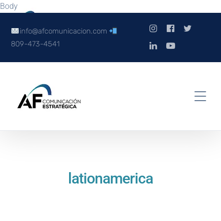
Body
info@afcomunicacion.com
809-473-4541
lationamerica