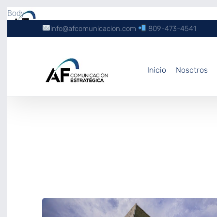
Body
info@afcomunicacion.com
809-473-4541
Inicio
Nosotros