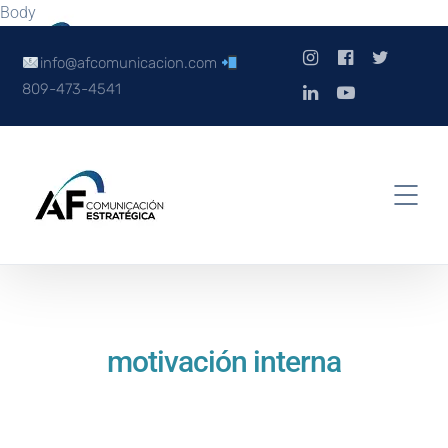
Body
info@afcomunicacion.com
809-473-4541
motivación interna