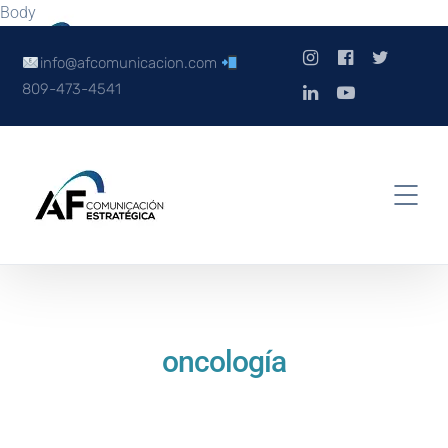
Body
info@afcomunicacion.com
809-473-4541
oncología