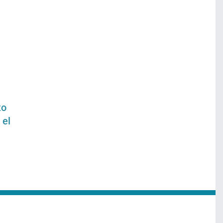
to
 el