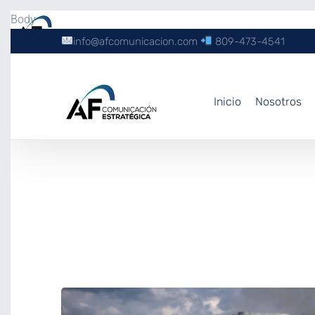
Body
info@afcomunicacion.com
809-473-4541
Inicio
Nosotros