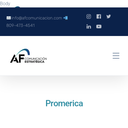
Body
info@afcomunicacion.com
809-473-4541
Promerica