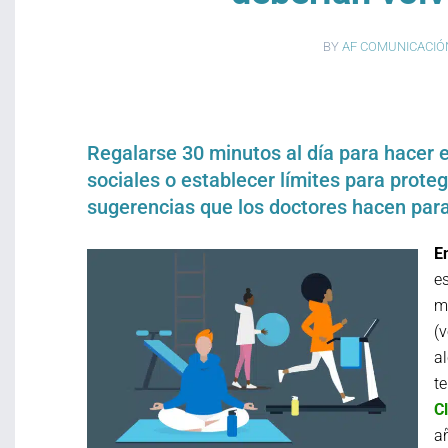
BY
AF COMUNICACIÓ
Regalarse 30 minutos al día para hacer 
sociales o establecer límites para prote
sugerencias que los doctores hacen para
E
e
m
(
a
te
Cl
a