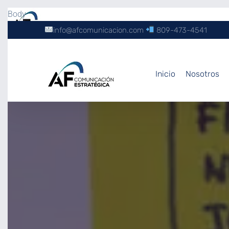
Body
info@afcomunicacion.com
809-473-4541
Inicio
Nosotros