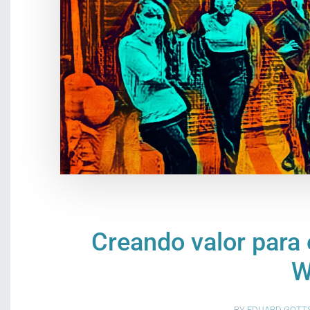
Creando valor para e
W
BY
EDUARD GOTT