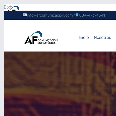
Body
info@afcomunicacion.com
809-473-4541
Inicio
Nosotros