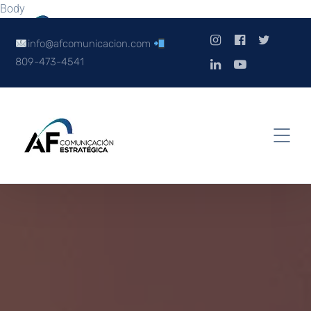
Body
info@afcomunicacion.com
809-473-4541