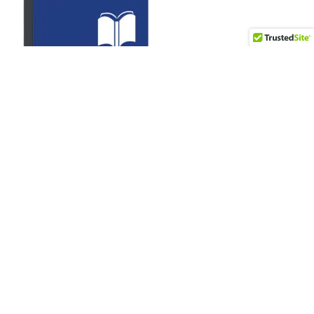
Artículos recientes
Gobierno de Alemania distingue al Dr. Herbert Stefan Stern
Díaz con la Cruz de Caballero de la Orden del Mérito de la
República Federal de Alemania
Los intentos de fraude digital en República Dominicana
registran el segundo nivel más alto de América Latina (6,5%)
en 2025, con el ‘vishing’ como principal causa de las
pérdidas
Amelia Reyes Mora: “Comunicar no es sólo hablar. Es