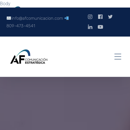
Body
info@afcomunicacion.com
809-473-4541