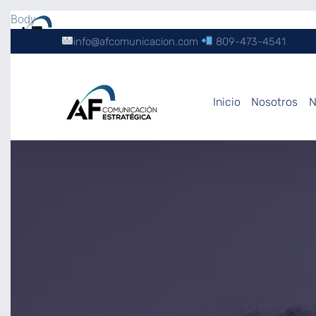
Body
info@afcomunicacion.com
809-473-4541
Inicio
Nosotros
N