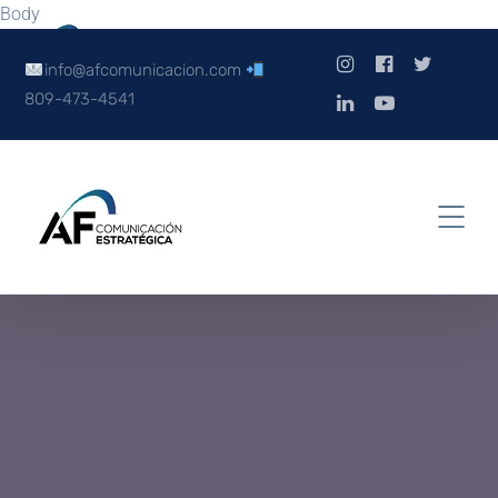
Body
info@afcomunicacion.com
809-473-4541