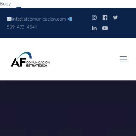
Body
info@afcomunicacion.com
809-473-4541