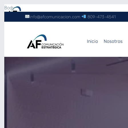
Body
info@afcomunicacion.com
809-473-4541
Inicio
Nosotros