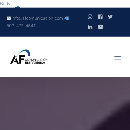
Body
info@afcomunicacion.com
809-473-4541