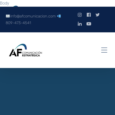
Body
info@afcomunicacion.com
809-473-4541