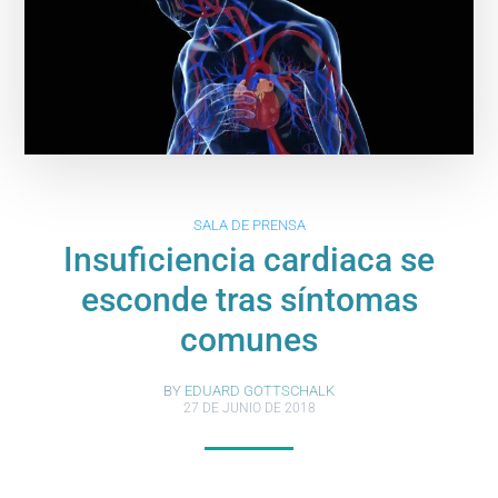
SALA DE PRENSA
Insuficiencia cardiaca se
esconde tras síntomas
comunes
BY
EDUARD GOTTSCHALK
27 DE JUNIO DE 2018