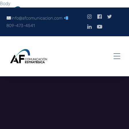
Body
info@afcomunicacion.com
809-473-4541