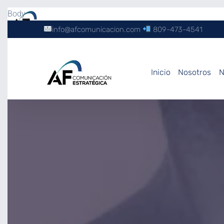
Body
info@afcomunicacion.com
809-473-4541
Inicio
Nosotros
N