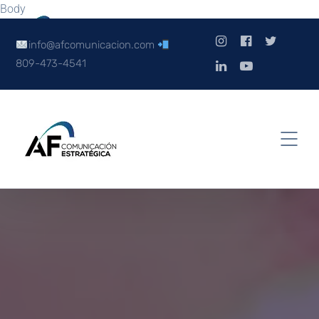
Body
info@afcomunicacion.com
809-473-4541