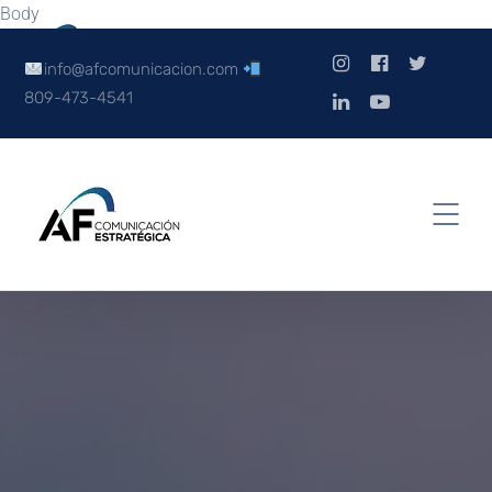
Body
info@afcomunicacion.com
809-473-4541