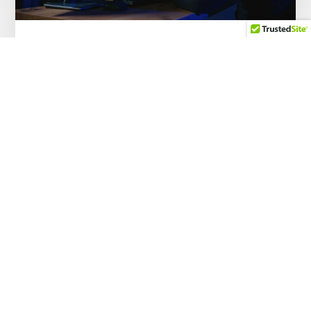
Los intentos de fraude digital en República
Dominicana registran el segundo nivel más
alto de América Latina (6,5%) en 2025, con
el ‘vishing’ como principal causa de las
pérdidas
23 DE JUNIO DE 2026