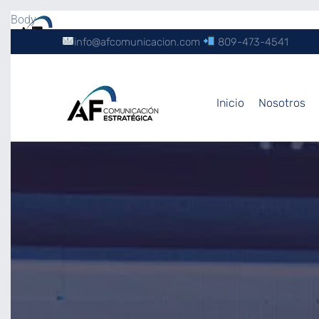
Body
info@afcomunicacion.com
809-473-4541
Inicio
Nosotros