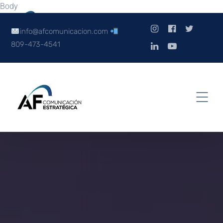
Body
info@afcomunicacion.com
809-473-4541