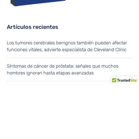
Artículos recientes
Los tumores cerebrales benignos también pueden afectar
funciones vitales, advierte especialista de Cleveland Clinic
Síntomas de cáncer de próstata: señales que muchos
hombres ignoran hasta etapas avanzadas
Cleveland Clinic advierte sobre el meningioma, el tumor
cerebral más frecuente en adultos
Médico Express recibe siete distinciones en el Premio a las
Buenas Prácticas en Seguridad Social 2026 y se consolida
como el prestador más galardonado del certamen