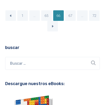
1
…
65
66
67
…
72
buscar
Descargue nuestros eBooks: