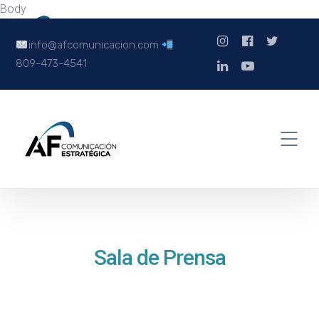
Body
info@afcomunicacion.com
809-473-4541
Sala de Prensa