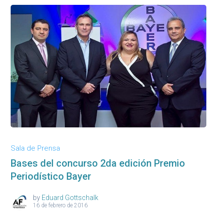
Sala de Prensa
Bases del concurso 2da edición Premio
Periodístico Bayer
by
Eduard Gottschalk
16 de febrero de 2016