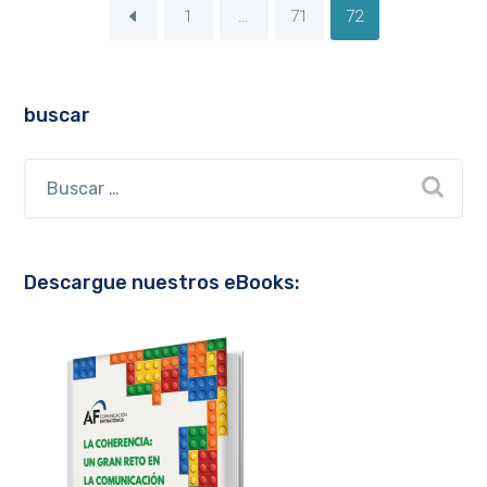
1
…
71
72
buscar
Descargue nuestros eBooks: