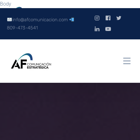
Body
info@afcomunicacion.com
809-473-4541