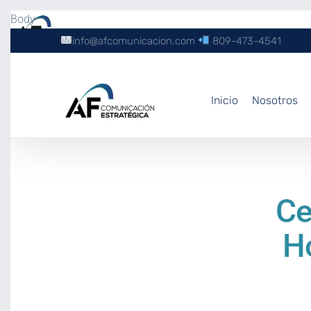
Body
info@afcomunicacion.com
809-473-4541
Inicio
Nosotros
Ce
H