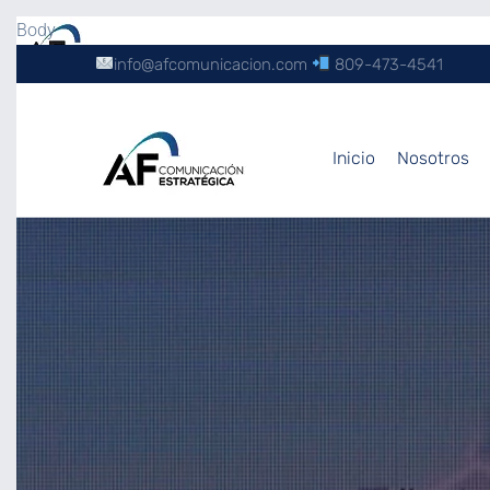
Body
info@afcomunicacion.com
809-473-4541
Inicio
Nosotros