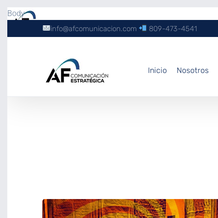
Body
info@afcomunicacion.com
809-473-4541
Inicio
Nosotros