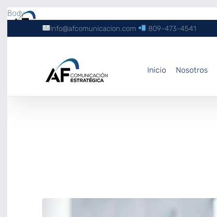
Body
info@afcomunicacion.com
809-473-4541
Inicio
Nosotros