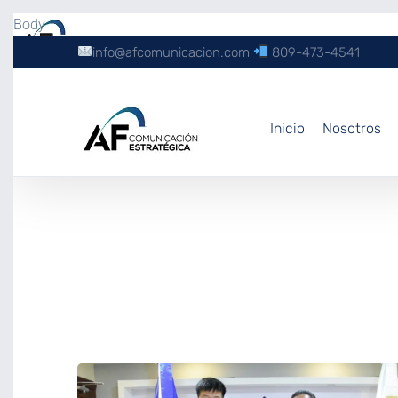
Body
info@afcomunicacion.com
809-473-4541
Inicio
Nosotros