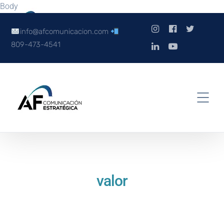
Body
info@afcomunicacion.com
809-473-4541
valor