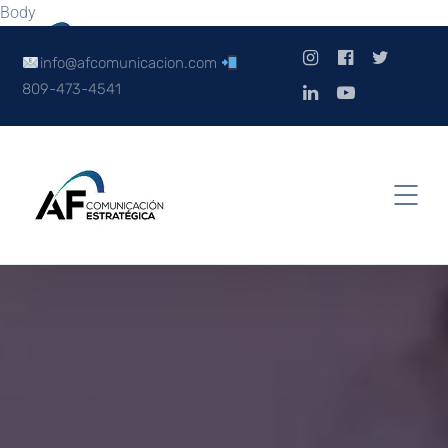
Body
info@afcomunicacion.com
809-473-4541