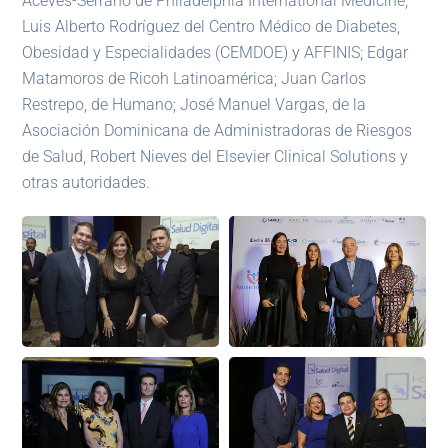
Aceves-Serrano de Philadelphia International Medicine;
Luis Alberto Rodríguez del Centro Médico de Diabetes,
Obesidad y Especialidades (CEMDOE) y AFFINIS; Edgar
Matamoros de Ricoh Latinoamérica; Juan Carlos
Restrepo, de Humano; José Manuel Vargas, de la
Asociación Dominicana de Administradoras de Riesgos
de Salud, Robert Nieves del Elsevier Clinical Solutions y
otras autoridades.