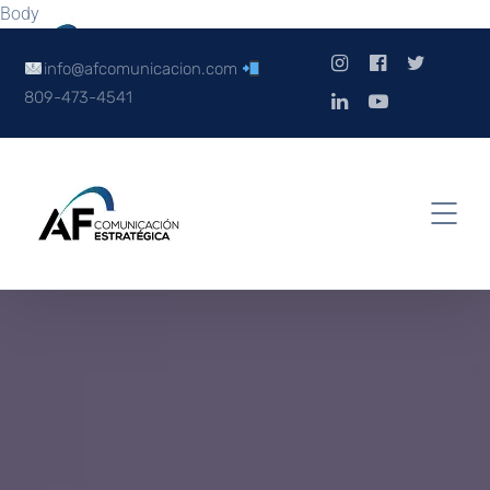
Body
info@afcomunicacion.com
809-473-4541