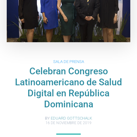
SALA DE PRENSA
Celebran Congreso
Latinoamericano de Salud
Digital en República
Dominicana
BY
EDUARD GOTTSCHALK
16 DE NOVIEMBRE DE 2019