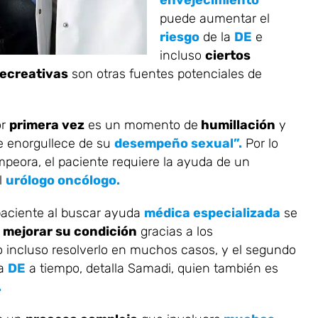
envejecimiento
puede aumentar el
riesgo
de la
DE
e
incluso
ciertos
recreativas
son otras fuentes potenciales de
or
primera vez
es un momento de
humillación
y
se enorgullece de su
desempeño sexual”.
Por lo
mpeora, el paciente requiere la ayuda de un
l
urólogo oncólogo.
paciente al buscar ayuda
médica especializada
se
e
mejorar su condición
gracias a los
 incluso resolverlo en muchos casos, y el segundo
la
DE
a tiempo, detalla Samadi, quien también es
.