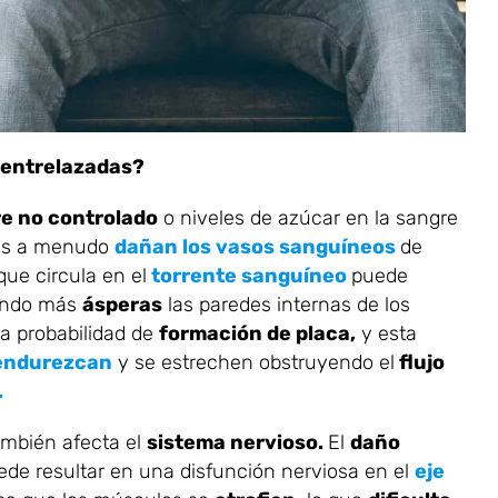
n entrelazadas?
re no controlado
o niveles de azúcar en la sangre
res a menudo
dañan los vasos sanguíneos
de
ue circula en el
torrente sanguíneo
puede
endo más
ásperas
las paredes internas de los
a probabilidad de
formación de placa,
y esta
 endurezcan
y se estrechen obstruyendo el
flujo
.
mbién afecta el
sistema nervioso.
El
daño
ede resultar en una disfunción nerviosa en el
eje