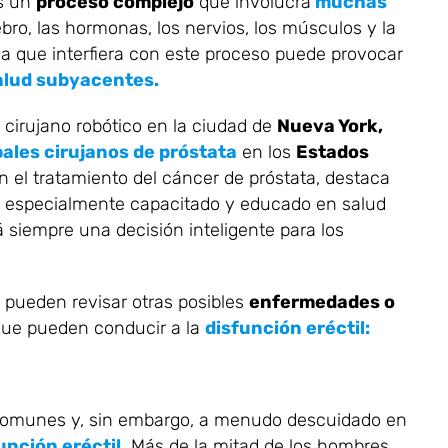
s un
proceso complejo
que involucra
muchas
bro, las hormonas, los nervios, los músculos y la
a que interfiera con este proceso puede provocar
alud subyacentes.
y cirujano robótico en la ciudad de
Nueva York,
pales cirujanos de próstata
en los
Estados
 el tratamiento del cáncer de próstata, destaca
especialmente capacitado y educado en salud
 siempre una decisión inteligente para los
pueden revisar otras posibles
enfermedades o
ue pueden conducir a la
disfunción eréctil:
comunes y, sin embargo, a menudo descuidado en
unción eréctil.
Más de la mitad de los hombres