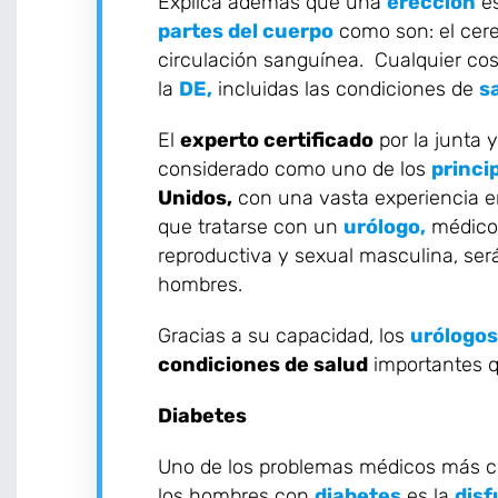
Explica además que una
erección
e
partes del cuerpo
como son: el cere
circulación sanguínea. Cualquier cos
la
DE,
incluidas las condiciones de
s
El
experto certificado
por la junta 
considerado como uno de los
princi
Unidos,
con una vasta experiencia en
que tratarse con un
urólogo,
médico 
reproductiva y sexual masculina, será
hombres.
Gracias a su capacidad, los
urólogos
condiciones de salud
importantes q
Diabetes
Uno de los problemas médicos más 
los hombres con
diabetes
es la
disf