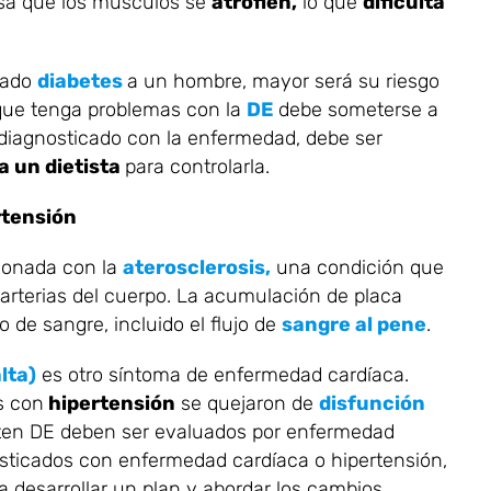
sa que los músculos se
atrofien,
lo que
dificulta
cado
diabetes
a un hombre, mayor será su riesgo
 que tenga problemas con la
DE
debe someterse a
 diagnosticado con la enfermedad, debe ser
a un dietista
para controlarla.
rtensión
ionada con la
aterosclerosis,
una condición que
arterias del cuerpo. La acumulación de placa
jo de sangre, incluido el flujo de
sangre al pene
.
lta)
es otro síntoma de enfermedad cardíaca.
s con
hipertensión
se quejaron de
disfunción
en DE deben ser evaluados por enfermedad
sticados con enfermedad cardíaca o hipertensión,
a desarrollar un plan y abordar los cambios