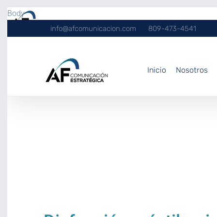
Body
info@afcomunicacion.com
809-473-4541
Inicio
Nosotros