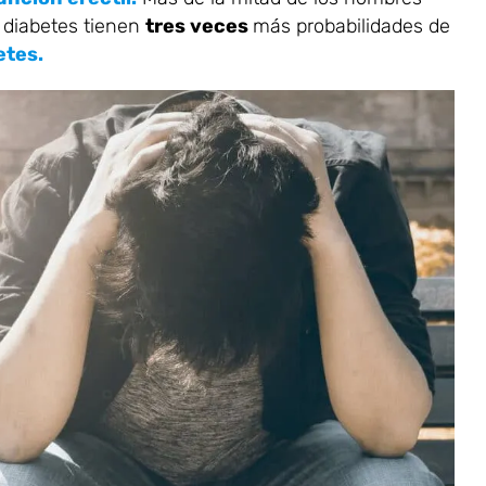
 diabetes tienen
tres veces
más probabilidades de
etes.