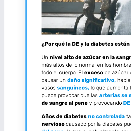
¿Por qué la DE y la diabetes está
Un
nivel alto de azúcar en la sang
más altos de lo normal en los homb
todo el cuerpo. El
exceso
de azúcar q
causar un
daño significativo,
haci
vasos
sanguíneos,
lo que aumenta l
puede provocar que las
arterias se
de sangre al pene
y provocando
DE
Años de diabetes
no controlada
ta
nervioso
causado por la diabetes pu