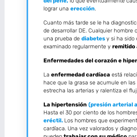
del pene,
lo que eventualmente cau
lograr una
erección
.
Cuanto más tarde se le ha diagnosti
de desarrollar DE. Cualquier hombre
una prueba de
diabetes
y si ha sido
examinado regularmente y
remitido 
Enfermedades del corazón e hipe
La
enfermedad cardíaca
está relac
hace que la grasa se acumule en las 
estrecha las arterias y ralentiza el flu
La hipertensión
(presión arterial a
Hasta el 30 por ciento de los hombre
eréctil.
Los hombres que experiment
cardíaca. Una vez valorados y diagno
pueden
trabajar con su médico
par