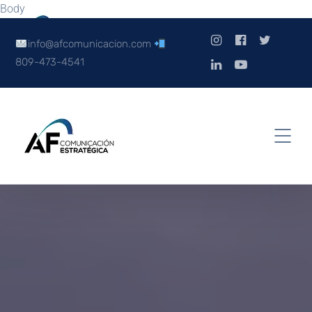
Body
info@afcomunicacion.com
809-473-4541