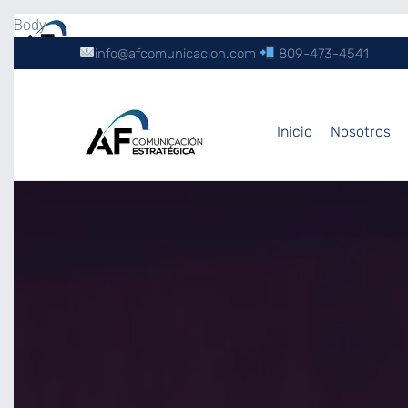
Body
info@afcomunicacion.com
809-473-4541
Inicio
Nosotros