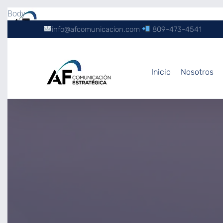
Body
info@afcomunicacion.com
809-473-4541
Inicio
Nosotros