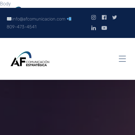
Body
info@afcomunicacion.com
809-473-4541