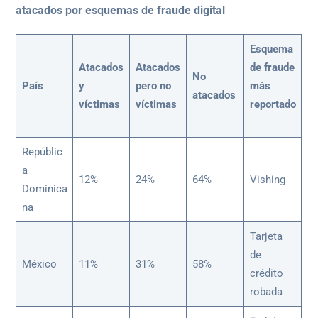
atacados por esquemas de fraude digital
Esquema
Atacados
Atacados
de fraude
No
País
y
pero no
más
atacados
víctimas
víctimas
reportado
Repúblic
a
12%
24%
64%
Vishing
Dominica
na
Tarjeta
de
México
11%
31%
58%
crédito
robada