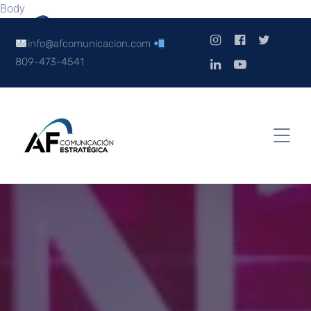
Body
info@afcomunicacion.com
809-473-4541