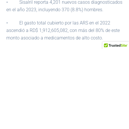
• Sisalril reporta 4,201 nuevos casos diagnosticados
en el año 2023, incluyendo 370 (8.8%) hombres.
• El gasto total cubierto por las ARS en el 2022
ascendió a RD$ 1,912,605,082, con más del 80% de este
monto asociado a medicamentos de alto costo.
Sobre 2OiH
2OiH es un centro de investigación en salud global,
dedicado a construir conocimiento que empodera a las
comunidades que viven en la República Dominicana.
Fundada y dirigida por reconocidos científicos de salud
pública, que incorporan antecedentes académicos de
primer nivel y rigor metodológico, con décadas de
experiencia en investigación centrada en diferentes
niveles del sistema de salud dominicano, salud
comunitaria y actividades relacionadas con la educación