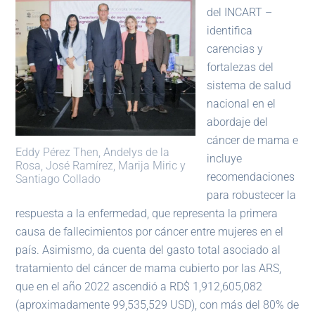
del INCART –
identifica
carencias y
fortalezas del
sistema de salud
nacional en el
abordaje del
cáncer de mama e
Eddy Pérez Then, Andelys de la
incluye
Rosa, José Ramírez, Marija Miric y
recomendaciones
Santiago Collado
para robustecer la
respuesta a la enfermedad, que representa la primera
causa de fallecimientos por cáncer entre mujeres en el
país. Asimismo, da cuenta del gasto total asociado al
tratamiento del cáncer de mama cubierto por las ARS,
que en el año 2022 ascendió a RD$ 1,912,605,082
(aproximadamente 99,535,529 USD), con más del 80% de