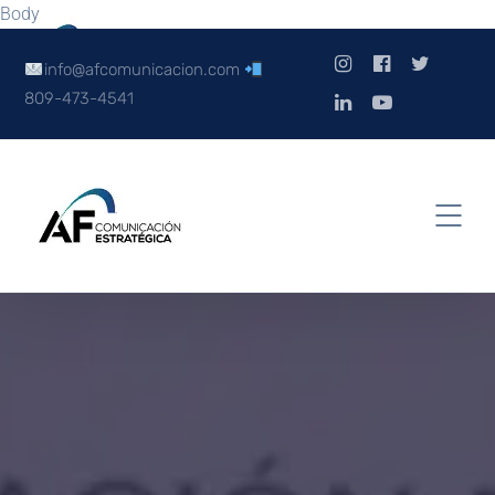
Body
info@afcomunicacion.com
809-473-4541