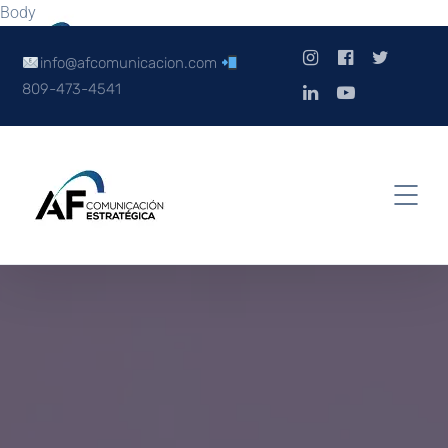
Body
info@afcomunicacion.com
809-473-4541