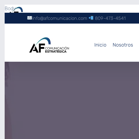
Body
info@afcomunicacion.com
809-473-4541
Inicio
Nosotros