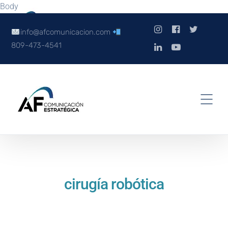
Body
info@afcomunicacion.com
809-473-4541
cirugía robótica