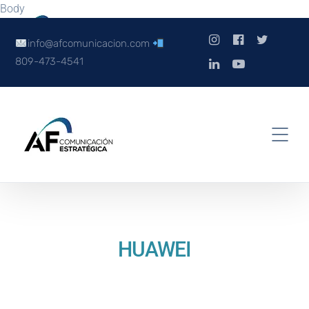
Body
info@afcomunicacion.com
809-473-4541
HUAWEI