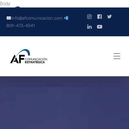
Body
info@afcomunicacion.com
809-473-4541