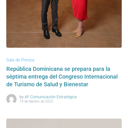
Sala de Prensa
República Dominicana se prepara para la
séptima entrega del Congreso Internacional
de Turismo de Salud y Bienestar
by
AF Comunicación Estratégica
19 de febrero de 2025